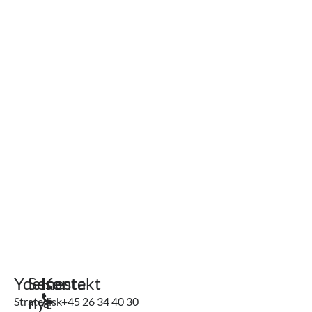
Ydelser
Seneste
Kontakt
nyt
Strategisk
+45 26 34 40 30